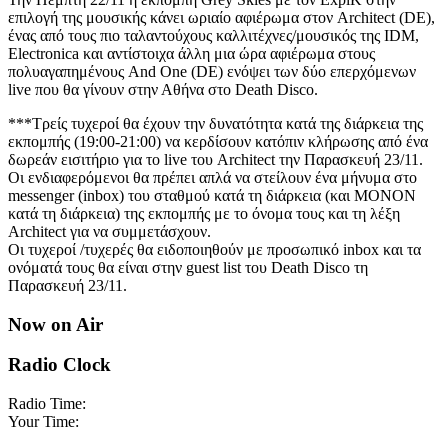
επιλογή της μουσικής κάνει ωριαίο αφιέρωμα στον Architect (DE),
ένας από τους πιο ταλαντούχους καλλιτέχνες/μουσικός της IDM,
Electronica και αντίστοιχα άλλη μια ώρα αφιέρωμα στους
πολυαγαπημένους And One (DE) ενόψει των δύο επερχόμενων
live που θα γίνουν στην Αθήνα στο Death Disco.
***Τρείς τυχεροί θα έχουν την δυνατότητα κατά της διάρκεια της
εκπομπής (19:00-21:00) να κερδίσουν κατόπιν κλήρωσης από ένα
δωρεάν εισιτήριο για το live του Architect την Παρασκευή 23/11.
Οι ενδιαφερόμενοι θα πρέπει απλά να στείλουν ένα μήνυμα στο
messenger (inbox) του σταθμού κατά τη διάρκεια (και ΜΟΝΟΝ
κατά τη διάρκεια) της εκπομπής με το όνομα τους και τη λέξη
Architect για να συμμετάσχουν.
Οι τυχεροί /τυχερές θα ειδοποιηθούν με προσωπικό inbox και τα
ονόματά τους θα είναι στην guest list του Death Disco τη
Παρασκευή 23/11.
Now on Air
Radio Clock
Radio Time:
Your Time: