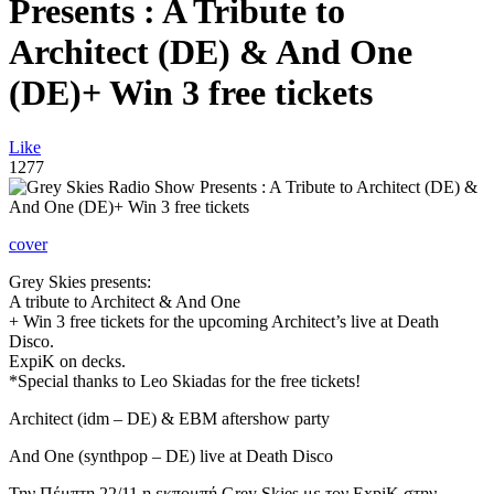
Presents : A Tribute to
Architect (DE) & And One
(DE)+ Win 3 free tickets
Like
1277
cover
Grey Skies presents:
A tribute to Architect & And One
+ Win 3 free tickets for the upcoming Architect’s live at Death
Disco.
ExpiK on decks.
*Special thanks to Leo Skiadas for the free tickets!
Architect (idm – DE) & EBM aftershow party
And One (synthpop – DE) live at Death Disco
Την Πέμπτη 22/11 η εκπομπή Grey Skies με τον ExpiK στην